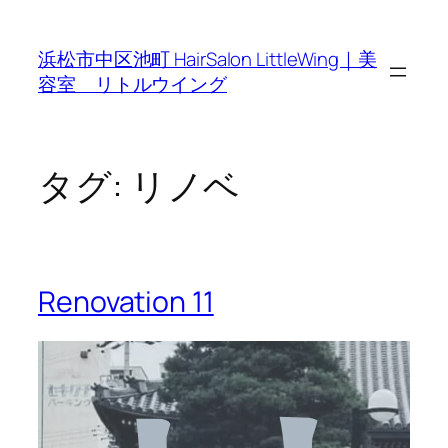
内
容
浜松市中区池町 HairSalon LittleWing｜美
を
容室 リトルウイング
ス
キ
ッ
プ
タグ:
リノベ
Renovation 11