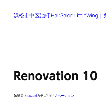
内
容
浜松市中区池町 HairSalon Little
を
ス
キ
ッ
プ
Renovation 10
執筆者:
k-suzuki
カテゴリ:
リノベーション