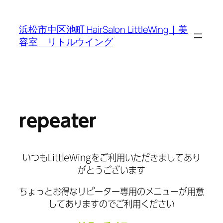
内
容
浜松市中区池町 HairSalon LittleWing｜美
を
容室 リトルウイング
ス
キ
ッ
プ
repeater
いつもLittleWingをご利用いただきましてあり
がとうございます
ちょっとお得なリピーター専用のメニューが用意
してありますのでご利用ください