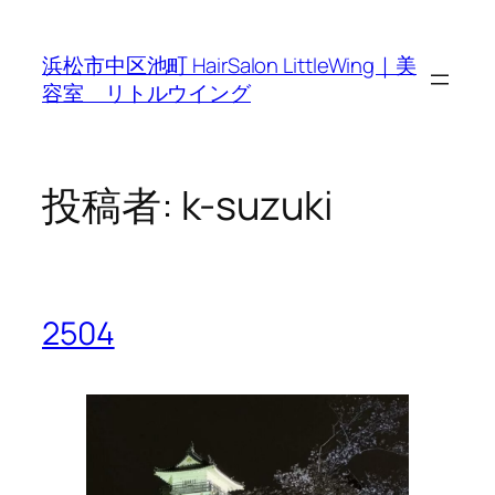
内
容
浜松市中区池町 HairSalon LittleWing｜美
を
容室 リトルウイング
ス
キ
ッ
プ
投稿者:
k-suzuki
2504