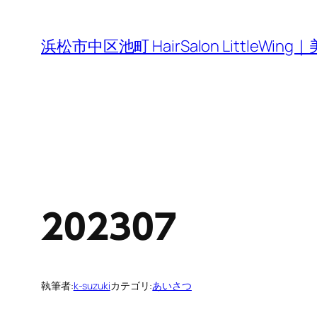
内
容
浜松市中区池町 HairSalon Little
を
ス
キ
ッ
プ
202307
執筆者:
k-suzuki
カテゴリ:
あいさつ